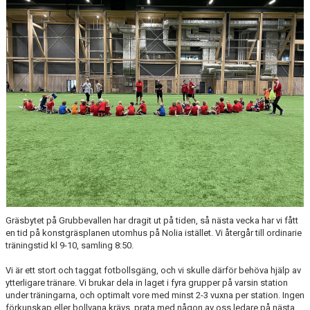
DOKUMENT
KONTAKT
BÖRJA SPELA FOTBOLL MED POJKAR 2017
Gräsbytet på Grubbevallen har dragit ut på tiden, så nästa vecka har vi fått
en tid på konstgräsplanen utomhus på Nolia istället. Vi återgår till ordinarie
träningstid kl 9-10, samling 8:50.
Vi är ett stort och taggat fotbollsgäng, och vi skulle därför behöva hjälp av
ytterligare tränare. Vi brukar dela in laget i fyra grupper på varsin station
under träningarna, och optimalt vore med minst 2-3 vuxna per station. Ingen
förkunskap eller bollvana krävs, prata med någon av oss ledare på nästa