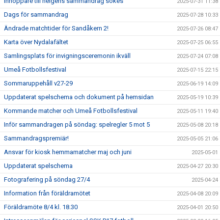
Inhoppare till helgens sammandrag sökes
2025-07-31 11:38
Dags för sammandrag
2025-07-28 10:33
Ändrade matchtider för Sandåkern 2!
2025-07-26 08:47
Karta över Nydalafältet
2025-07-25 06:55
Samlingsplats för invigningsceremonin ikväll
2025-07-24 07:08
Umeå Fotbollsfestival
2025-07-15 22:15
Sommaruppehåll v27-29
2025-06-19 14:09
Uppdaterat spelschema och dokument på hemsidan
2025-05-19 10:39
Kommande matcher och Umeå Fotbollsfestival
2025-05-11 19:40
Inför sammandragen på söndag: spelregler 5 mot 5
2025-05-08 20:18
Sammandragspremiär!
2025-05-05 21:06
Ansvar för kiosk hemmamatcher maj och juni
2025-05-01
Uppdaterat spelschema
2025-04-27 20:30
Fotografering på söndag 27/4
2025-04-24
Information från föräldramötet
2025-04-08 20:09
Föräldramöte 8/4 kl. 18.30
2025-04-01 20:50