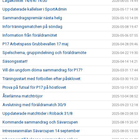
Lagaktivitet 14/6 kl 14.00
2026-06-05 14:49
Uppdaterade kallelser i SportAdmin
2026-05-17 14:08
Sammandragspremiär nästa helg
2026-05-10 14:09
Inför träningsmatchen på söndag
2026-05-08 19:47
Information från föräldramötet
2026-05-06 07:55
P17 Arbetspass Grubbevallen 17 maj
2026-04-28 09:46
Spelschema, gruppindelning och föräldramöte
2026-04-22 19:30
Säsongsstart!
2026-04-14 14:21
Vill din ungdom döma sammandrag för P17?
2026-03-31 17:44
Träningsstart med fotbollen efter påsklovet
2026-03-30 19:23
Prova på futsal för P17 på höstlovet
2025-10-19 20:57
Återlämna matchtröjor
2025-10-04 08:52
Avslutning med föräldramatch 30/9
2025-09-23 12:18
Uppdaterade matchtider i Röbäck 31/8
2025-08-23 08:53
Kommande sammandrag och Sävarcupen
2025-08-19 20:47
Intresseanmälan Sävarcupen 14 september
2025-08-05 13:33