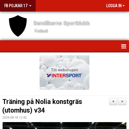
FB POJKAR 17
LOGGA IN
Sandåkerns Sportklubb
Fotboll
HEM
NYHETER
KALENDER
MATCHER
Träning på Nolia konstgräs
<
>
TRUPPEN
(utomhus) v34
2024-08-18 12:40
BILDGALLERI