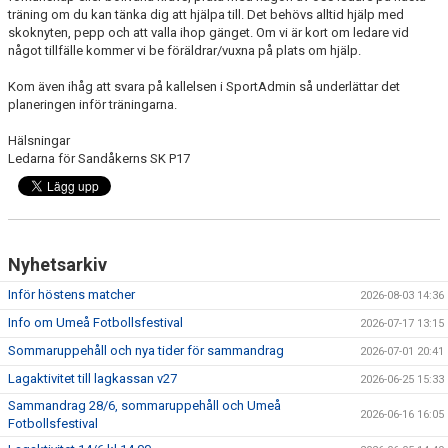
träning om du kan tänka dig att hjälpa till. Det behövs alltid hjälp med
skoknyten, pepp och att valla ihop gänget. Om vi är kort om ledare vid
något tillfälle kommer vi be föräldrar/vuxna på plats om hjälp.
Kom även ihåg att svara på kallelsen i SportAdmin så underlättar det
planeringen inför träningarna.
Hälsningar
Ledarna för Sandåkerns SK P17
Nyhetsarkiv
Inför höstens matcher
2026-08-03 14:36
Info om Umeå Fotbollsfestival
2026-07-17 13:15
Sommaruppehåll och nya tider för sammandrag
2026-07-01 20:41
Lagaktivitet till lagkassan v27
2026-06-25 15:33
Sammandrag 28/6, sommaruppehåll och Umeå
2026-06-16 16:05
Fotbollsfestival