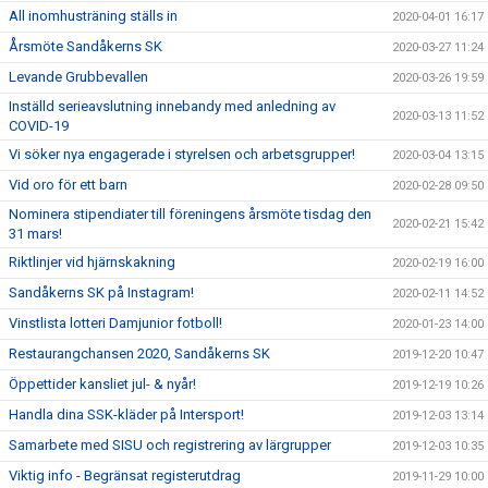
All inomhusträning ställs in
2020-04-01 16:17
Årsmöte Sandåkerns SK
2020-03-27 11:24
Levande Grubbevallen
2020-03-26 19:59
Inställd serieavslutning innebandy med anledning av
2020-03-13 11:52
COVID-19
Vi söker nya engagerade i styrelsen och arbetsgrupper!
2020-03-04 13:15
Vid oro för ett barn
2020-02-28 09:50
Nominera stipendiater till föreningens årsmöte tisdag den
2020-02-21 15:42
31 mars!
Riktlinjer vid hjärnskakning
2020-02-19 16:00
Sandåkerns SK på Instagram!
2020-02-11 14:52
Vinstlista lotteri Damjunior fotboll!
2020-01-23 14:00
Restaurangchansen 2020, Sandåkerns SK
2019-12-20 10:47
Öppettider kansliet jul- & nyår!
2019-12-19 10:26
Handla dina SSK-kläder på Intersport!
2019-12-03 13:14
Samarbete med SISU och registrering av lärgrupper
2019-12-03 10:35
Viktig info - Begränsat registerutdrag
2019-11-29 10:00