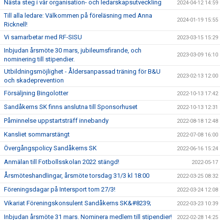
Nästa steg i vår organisation- och ledarskapsutveckling
2024-04-12 14:59
Till alla ledare: Välkommen på föreläsning med Anna
2024-01-19 15:55
Ricknell!
Vi samarbetar med RF-SISU
2023-03-15 15:29
Inbjudan årsmöte 30 mars, jubileumsfirande, och
2023-03-09 16:10
nominering till stipendier.
Utbildningsmöjlighet - Åldersanpassad träning för B&U
2023-02-13 12:00
och skadeprevention
Försäljning Bingolotter
2022-10-13 17:42
Sandåkerns SK finns anslutna till Sponsorhuset
2022-10-13 12:31
Påminnelse uppstartsträff innebandy
2022-08-18 12:48
Kansliet sommarstängt
2022-07-08 16:00
Övergångspolicy Sandåkerns SK
2022-06-16 15:24
Anmälan till Fotbollsskolan 2022 stängd!
2022-05-17
Årsmöteshandlingar, årsmöte torsdag 31/3 kl 18:00
2022-03-25 08:32
Föreningsdagar på Intersport tom 27/3!
2022-03-24 12:08
Vikariat Föreningskonsulent Sandåkerns SK&#8239;
2022-03-23 10:39
Inbjudan årsmöte 31 mars. Nominera medlem till stipendier!
2022-02-28 14:25