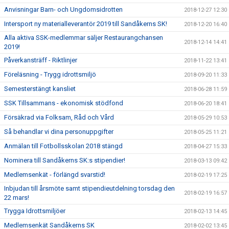
Anvisningar Barn- och Ungdomsidrotten
2018-12-27 12:30
Intersport ny materialleverantör 2019 till Sandåkerns SK!
2018-12-20 16:40
Alla aktiva SSK-medlemmar säljer Restaurangchansen
2018-12-14 14:41
2019!
Påverkansträff - Riktlinjer
2018-11-22 13:41
Föreläsning - Trygg idrottsmiljö
2018-09-20 11:33
Semesterstängt kansliet
2018-06-28 11:59
SSK Tillsammans - ekonomisk stödfond
2018-06-20 18:41
Försäkrad via Folksam, Råd och Vård
2018-05-29 10:53
Så behandlar vi dina personuppgifter
2018-05-25 11:21
Anmälan till Fotbollsskolan 2018 stängd
2018-04-27 15:33
Nominera till Sandåkerns SK:s stipendier!
2018-03-13 09:42
Medlemsenkät - förlängd svarstid!
2018-02-19 17:25
Inbjudan till årsmöte samt stipendieutdelning torsdag den
2018-02-19 16:57
22 mars!
Trygga Idrottsmiljöer
2018-02-13 14:45
Medlemsenkät Sandåkerns SK
2018-02-02 13:45