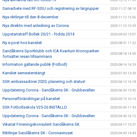
2020-12-12 17:03
Samarbete med RF-SISU och registrering av lärgrupper
2020-11-27 08:10
Nya riktlinjer till den 8 december
2020-11-12 15:06
Nya direktiv med anledning av Corona
2020-11-10 15:39
Uppstartsträff Bollek 20/21 - födda 2014
2020-09-03 13:07
Ny e-post hos kansliet
2020-08-31 11:22
Sandåkerns Sportklubb och ICA Kvantum Kronoparken
2020-08-18 14:50
fortsätter resan tillsammans
Information gällande publik (Fotboll)
2020-08-14 14:29
Kansliet semesterstängt
2020-07-03 13:20
SSK-ambassadörer 2020, planering och status!
2020-06-12 16:18
Uppdatering Corona - Sandåkerns SK - Grubbevallen
2020-06-03 13:45
Personalförändringar på kansliet
2020-05-19 10:14
SSK Fotbollsskola V25-26 INSTÄLLD
2020-05-04 11:43
Uppdatering Corona - Sandåkerns SK - Grubbevallen
2020-04-30 16:15
Vikariat Föreningskonsulent Sandåkerns SK
2020-04-17 13:37
Riktlinjer Sandåkerns SK - Coronaviruset
2020-04-09 14:49