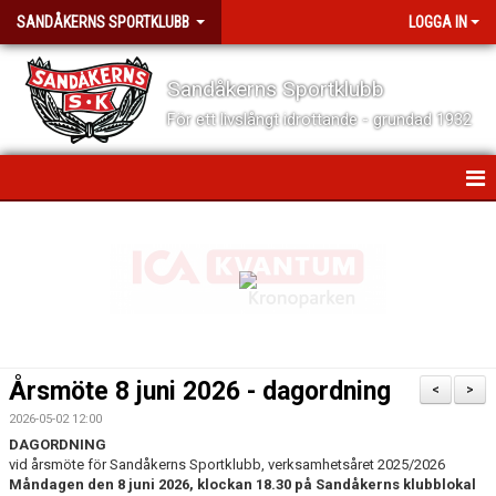
SANDÅKERNS SPORTKLUBB
LOGGA IN
Sandåkerns Sportklubb
För ett livslångt idrottande - grundad 1932
HEM
NYHETER
TRYGGA IDROTTSMILJÖER
OM SANDÅKERNS SK
Årsmöte 8 juni 2026 - dagordning
<
>
FÖR VÅRA MEDLEMMAR
2026-05-02 12:00
DAGORDNING
vid årsmöte för Sandåkerns Sportklubb, verksamhetsåret 2025/2026
FÖR VÅRA LEDARE
Måndagen den 8 juni 2026, klockan 18.30 på Sandåkerns klubblokal