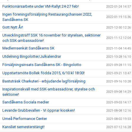
Funktionärsarbete under VM-Rallyt 24-27 feb!
2022-01-24 14:57
Ingen föreningsförsäljning Restaurangchansen 2022,
2022-01-19 15:36
Sandåkerns SK
Gott Nytt År!
2021-12-30 12:26
Utvecklingsträff SSK 16 november för styrelsen, sektioner
2021-11-12 12:04
och SSK-ambassadörer!
Medlemsenkät Sandåkerns SK
2021-11-04 14:45
Utdelning Bingolotter/Julkalendrar
2021-10-28 16:10
Försäljningsinsats Sandåkerns SK - Bingolotto
2021-09-28 11:15
Uppstartsmöte Bollek födda 2015, 6/10 kl 18:00!
2021-09-21 13:47
Bastuträsk Charkuteri - erbjudande lagförsäljning
2021-09-16 10:28
Inspirationskväll med SSK-ambassadörer, styrelse och
2021-09-08 14:29
sektioner!
Sandåkerns Sociala medier
2021-09-03 14:17
Levande Grubbevallen - Vi öppnar kiosken!
2021-08-08 12:16
Umeå Performance Center
2021-08-02 19:53
Kansliet semesterstängt!
2021-07-12 16:28