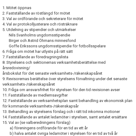
SCHEMA ALLA LAG
1. Mötet öppnas
2. Fastställande av röstlängd för mötet
3. Val av ordförande och sekreterare för mötet
KONTAKT
4. Val av protokolljusterare och rösträknare
5. Utdelning av stipendier och utmärkelser
Nils Svanholms ungdomsstipendie
Birger och Astrid Öhmans minnesfond
Goffe Erikssons ungdomsstipendie för fotbollsspelare
6. Fråga om mötet har utlysts på rätt sätt
7. Fastställande av föredragningslista
8. Styrelsens och sektionernas verksamhetsberättelse med
årsredovisning/
årsbokslut för det senaste verksamhets-/räkenskapsåret
9. Revisorernas berättelse över styrelsens förvaltning under det senaste
verksamhets-/räkenskapsåret
10. Fråga om ansvarsfrihet för styrelsen för den tid revisionen avser
11. Fastställande av medlemsavgifter
12. Fastställande av verksamhetsplan samt behandling av ekonomisk plan
för kommande verksamhets-/räkenskapsår
13. Behandling av styrelsens förslag och i rätt tid inkomna motioner
14. Fastställande av antalet ledamöter i styrelsen, samt antalet ersättare
15. Val av (se valberedningens förslag)
a) föreningens ordförande för en tid av ett år
b) halva antalet övriga ledamöter i styrelsen för en tid av två år