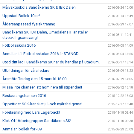
Målvaktsskola Sandåkerns SK & IBK Dalen
2016-09-24 10:00
Uppstart Bollek 10:or!
2016-09-14 13:49
Åldersanpassad fysisk träning
2016-08-29 17:07
Sandåkerns SK, IBK Dalen, Umedalens IF anställer
2016-08-11 12:41
utvecklingsansvarig!
Fotbollsskola 2016
2016-07-05 14:09
Anmälan till Fotbollsskolan 2016 är STÄNGD!
2016-05-04 14:55
Stöd ditt lag i Sandåkerns SK när du handlar på Stadium!
2016-03-17 18:14
Utbildningar för våra ledare
2016-03-09 16:23
Årsmöte Tisdag den 15 mars kl 18:00
2016-02-19 14:05
Missa inte chansen att nominera till stipendier!
2016-02-12 16:18
Restaurangchansen 2016
2015-12-22 13:03
Öppettider SSK-kansliet jul-och nyårshelgerna!
2015-12-17 16:48
Föreläsning med Lars Lagerbäck!
2015-11-18 09:44
Kick-Off Arbetsgrupper Sandåkerns SK!
2015-11-10 09:38
Anmälan bollek för -09
2015-09-23 23:03