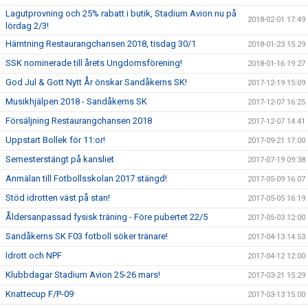
Lagutprovning och 25% rabatt i butik, Stadium Avion nu på
2018-02-01 17:49
lördag 2/3!
Hämtning Restaurangchansen 2018, tisdag 30/1
2018-01-23 15:29
SSK nominerade till årets Ungdomsförening!
2018-01-16 19:27
God Jul & Gott Nytt År önskar Sandåkerns SK!
2017-12-19 15:09
Musikhjälpen 2018 - Sandåkerns SK
2017-12-07 16:25
Försäljning Restaurangchansen 2018
2017-12-07 14:41
Uppstart Bollek för 11:or!
2017-09-21 17:00
Semesterstängt på kansliet
2017-07-19 09:38
Anmälan till Fotbollsskolan 2017 stängd!
2017-05-09 16:07
Stöd idrotten väst på stan!
2017-05-05 16:19
Åldersanpassad fysisk träning - Före pubertet 22/5
2017-05-03 12:00
Sandåkerns SK F03 fotboll söker tränare!
2017-04-13 14:53
Idrott och NPF
2017-04-12 12:00
Klubbdagar Stadium Avion 25-26 mars!
2017-03-21 15:29
Knattecup F/P-09
2017-03-13 15:00