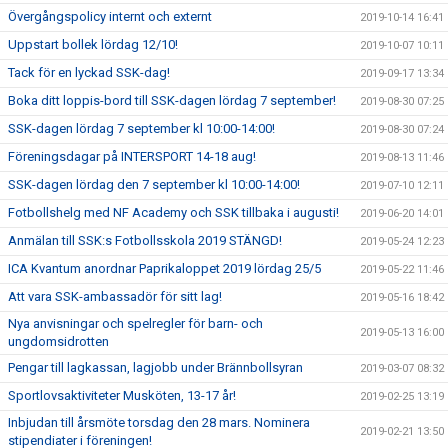
Övergångspolicy internt och externt
2019-10-14 16:41
Uppstart bollek lördag 12/10!
2019-10-07 10:11
Tack för en lyckad SSK-dag!
2019-09-17 13:34
Boka ditt loppis-bord till SSK-dagen lördag 7 september!
2019-08-30 07:25
SSK-dagen lördag 7 september kl 10:00-14:00!
2019-08-30 07:24
Föreningsdagar på INTERSPORT 14-18 aug!
2019-08-13 11:46
SSK-dagen lördag den 7 september kl 10:00-14:00!
2019-07-10 12:11
Fotbollshelg med NF Academy och SSK tillbaka i augusti!
2019-06-20 14:01
Anmälan till SSK:s Fotbollsskola 2019 STÄNGD!
2019-05-24 12:23
ICA Kvantum anordnar Paprikaloppet 2019 lördag 25/5
2019-05-22 11:46
Att vara SSK-ambassadör för sitt lag!
2019-05-16 18:42
Nya anvisningar och spelregler för barn- och
2019-05-13 16:00
ungdomsidrotten
Pengar till lagkassan, lagjobb under Brännbollsyran
2019-03-07 08:32
Sportlovsaktiviteter Musköten, 13-17 år!
2019-02-25 13:19
Inbjudan till årsmöte torsdag den 28 mars. Nominera
2019-02-21 13:50
stipendiater i föreningen!