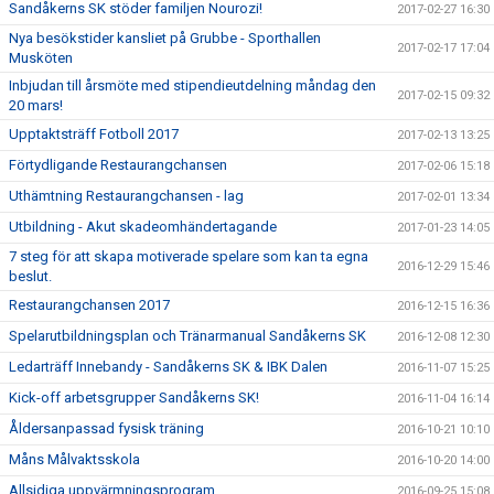
Sandåkerns SK stöder familjen Nourozi!
2017-02-27 16:30
Nya besökstider kansliet på Grubbe - Sporthallen
2017-02-17 17:04
Musköten
Inbjudan till årsmöte med stipendieutdelning måndag den
2017-02-15 09:32
20 mars!
Upptaktsträff Fotboll 2017
2017-02-13 13:25
Förtydligande Restaurangchansen
2017-02-06 15:18
Uthämtning Restaurangchansen - lag
2017-02-01 13:34
Utbildning - Akut skadeomhändertagande
2017-01-23 14:05
7 steg för att skapa motiverade spelare som kan ta egna
2016-12-29 15:46
beslut.
Restaurangchansen 2017
2016-12-15 16:36
Spelarutbildningsplan och Tränarmanual Sandåkerns SK
2016-12-08 12:30
Ledarträff Innebandy - Sandåkerns SK & IBK Dalen
2016-11-07 15:25
Kick-off arbetsgrupper Sandåkerns SK!
2016-11-04 16:14
Åldersanpassad fysisk träning
2016-10-21 10:10
Måns Målvaktsskola
2016-10-20 14:00
Allsidiga uppvärmningsprogram
2016-09-25 15:08