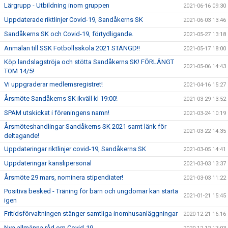
Lärgrupp - Utbildning inom gruppen
2021-06-16 09:30
Uppdaterade riktlinjer Covid-19, Sandåkerns SK
2021-06-03 13:46
Sandåkerns SK och Covid-19, förtydligande.
2021-05-27 13:18
Anmälan till SSK Fotbollsskola 2021 STÄNGD!!
2021-05-17 18:00
Köp landslagströja och stötta Sandåkerns SK! FÖRLÄNGT
2021-05-06 14:43
TOM 14/5!
Vi uppgraderar medlemsregistret!
2021-04-16 15:27
Årsmöte Sandåkerns SK ikväll kl 19:00!
2021-03-29 13:52
SPAM utskickat i föreningens namn!
2021-03-24 10:19
Årsmöteshandlingar Sandåkerns SK 2021 samt länk för
2021-03-22 14:35
deltagande!
Uppdateringar riktlinjer covid-19, Sandåkerns SK
2021-03-05 14:41
Uppdateringar kanslipersonal
2021-03-03 13:37
Årsmöte 29 mars, nominera stipendiater!
2021-03-03 11:22
Positiva besked - Träning för barn och ungdomar kan starta
2021-01-21 15:45
igen
Fritidsförvaltningen stänger samtliga inomhusanläggningar
2020-12-21 16:16
Nya allmänna råd om Covid-19