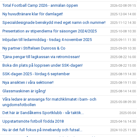
Total Football Camp 2026 - anmälan öppen
2026-02-08 09:15
Ny huvudtränare klar för damlaget!
2025-12-04 14:00
Specialdesignade benskydd med eget namn och nummer!
2025-11-12 14:30
Presentation av stipendierna för säsongen 2024/2025
2025-10-08 10:30
Inbjudan till ledarmiddag - tisdag 4 november 2025
2025-09-11 11:30
Ny partner i Stiftelsen Dunross & Co
2025-09-09 10:30
Tjäna pengar till lagkassan via retromössan!
2025-08-22 16:00
Boka din plats på loppisen under SSK-dagen!
2025-08-22 15:00
SSK-dagen 2025 - lördag 6 september
2025-08-19 14:30
Nya ansikten i våra sektioner!
2025-08-19 11:00
Glassmaskinen är igång!
2025-08-14 14:00
Våra ledare är ansvariga för matchklimatet i barn- och
2025-05-08 09:30
ungdomsfotbollen
Det här är Sandåkerns Sportklubb - vår taktik...
2025-05-04
Uppstartsmöte fotboll födda 2018
2025-04-16 14:30
Nu är det full fokus på innebandy och futsal...
2024-10-25 11:00