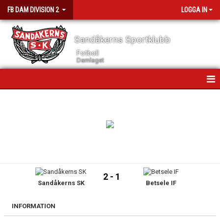
FB DAM DIVISION 2
LOGGA IN
Sandåkerns Sportklubb
Fotboll
Damlaget
HEM
NYHETER
KALENDER
MATCHER
2 - 1
Sandåkerns SK
Betsele IF
GÄSTBOK
TRUPPEN
INFORMATION