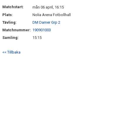
BILDGALLERI
Matchstart:
mån 06 april, 16:15
Plats:
Nolia Arena Fotbollhall
DOKUMENT
Tävling:
DM Damer Grp 2
KONTAKT
Matchnummer:
190901003
Samling:
15:15
<< Tillbaka