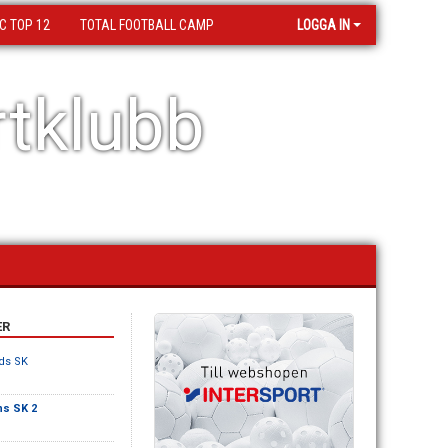
C TOP 12
TOTAL FOOTBALL CAMP
LOGGA IN
tklubb
ER
ds SK
s SK 2