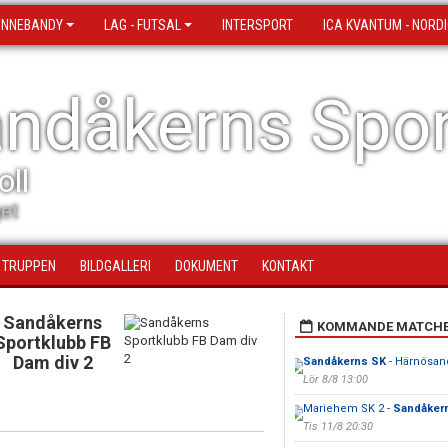
 INNEBANDY
LAG - FUTSAL
INTERSPORT
ICA KVANTUM - NORDI
ndåkerns Spor
oll
et
TRUPPEN
BILDGALLERI
DOKUMENT
KONTAKT
Sandåkerns
KOMMANDE MATCH
Sportklubb FB
Dam div 2
Sandåkerns SK
- Härnösan
Lör 8/8 13:00
Mariehem SK 2 -
Sandåkern
Tis 11/8 20:30