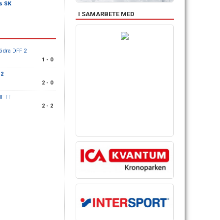
s SK
I SAMARBETE MED
ödra DFF 2
1 - 0
 2
2 - 0
IF FF
2 - 2