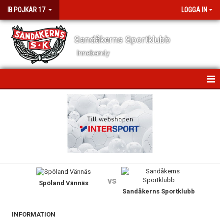
IB POJKAR 17
LOGGA IN
Sandåkerns Sportklubb
Innebandy
HEM
NYHETER
KALENDER
MATCHER
vs
Spöland Vännäs
TRUPPEN
Sandåkerns Sportklubb
BILDGALLERI
INFORMATION