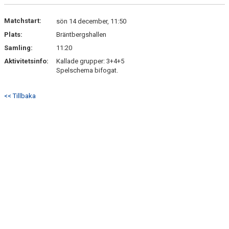
DOKUMENT
Matchstart:
sön 14 december, 11:50
KONTAKT
Plats:
Bräntbergshallen
Samling:
11:20
Aktivitetsinfo:
Kallade grupper: 3+4+5
Spelschema bifogat.
<< Tillbaka