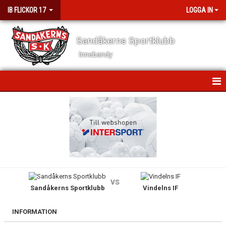
IB FLICKOR 17
LOGGA IN
Sandåkerns Sportklubb
Innebandy
HEM
NYHETER
KALENDER
MATCHER
vs
Sandåkerns Sportklubb
Vindelns IF
TRUPPEN
BILDGALLERI
INFORMATION