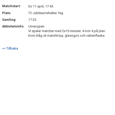
DOKUMENT
Matchstart:
lör 11 april, 17:45
Plats:
TC Jubileumshallen Teg
KONTAKT
Samling:
17:25
Aktivitetsinfo:
Umecupen
Vi spelar matcher med 2x15 minuter. 4 mot 4 på plan.
Kom ihåg vit matchtröja, glasögon och vattenflaska.
<< Tillbaka