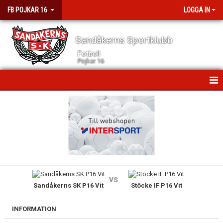
FB POJKAR 16
LOGGA IN
Sandåkerns Sportklubb
Fotboll
Pojkar 16
HEM
NYHETER
KALENDER
MATCHER
vs
Sandåkerns SK P16 Vit
Stöcke IF P16 Vit
TRUPPEN
DOKUMENT
INFORMATION