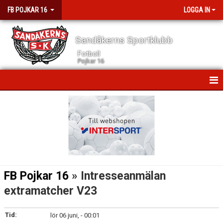
FB POJKAR 16
LOGGA IN
Sandåkerns Sportklubb
Fotboll
Pojkar 16
HEM
NYHETER
KALENDER
MATCHER
FB Pojkar 16
» Intresseanmälan
TRUPPEN
extramatcher V23
DOKUMENT
Tid:
lör 06 juni, - 00:01