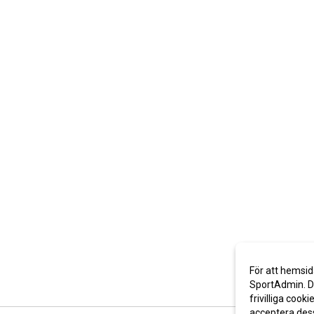
För att hemsid
SportAdmin. De
frivilliga cooki
acceptera des