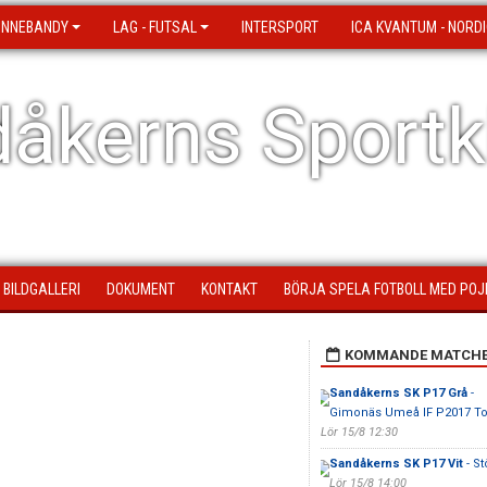
 INNEBANDY
LAG - FUTSAL
INTERSPORT
ICA KVANTUM - NORDI
åkerns Sportk
BILDGALLERI
DOKUMENT
KONTAKT
BÖRJA SPELA FOTBOLL MED POJ
KOMMANDE MATCH
Sandåkerns SK P17 Grå
-
Gimonäs Umeå IF P2017 T
Lör 15/8 12:30
Sandåkerns SK P17 Vit
- St
Lör 15/8 14:00