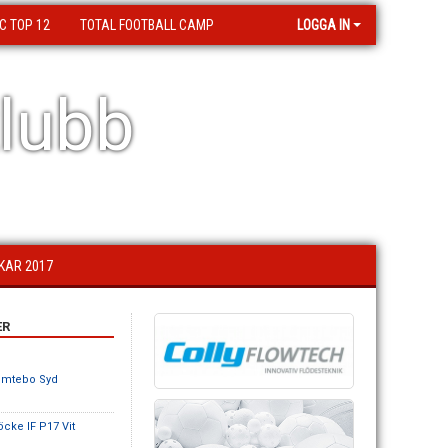
C TOP 12
TOTAL FOOTBALL CAMP
LOGGA IN
lubb
KAR 2017
ER
omtebo Syd
öcke IF P17 Vit