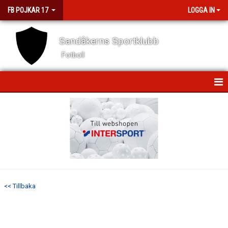
FB POJKAR 17
LOGGA IN
Sandåkerns Sportklubb
Fotboll
HEM
NYHETER
KALENDER
MATCHER
<< Tillbaka
TRUPPEN
BILDGALLERI