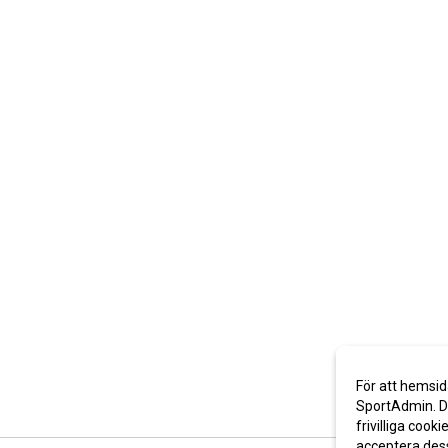
För att hemsid
SportAdmin. De
frivilliga cooki
acceptera des