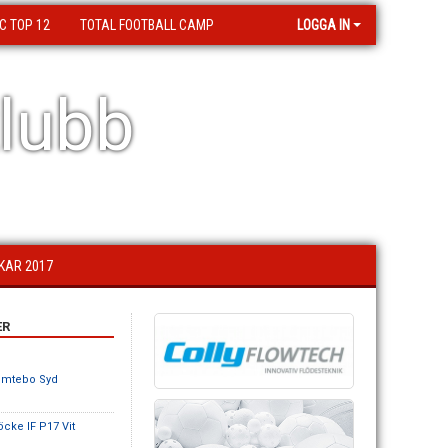
C TOP 12
TOTAL FOOTBALL CAMP
LOGGA IN
lubb
KAR 2017
ER
omtebo Syd
öcke IF P17 Vit