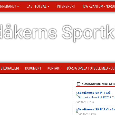
 INNEBANDY
LAG - FUTSAL
INTERSPORT
ICA KVANTUM - NORDI
åkerns Sportk
BILDGALLERI
DOKUMENT
KONTAKT
BÖRJA SPELA FOTBOLL MED POJ
KOMMANDE MATCH
Sandåkerns SK P17 Grå
-
Gimonäs Umeå IF P2017 T
Lör 15/8 12:30
Sandåkerns SK P17 Vit
- St
Lör 15/8 14:00