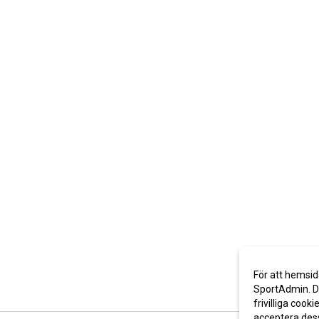
För att hemsid
SportAdmin. De
frivilliga cooki
acceptera des