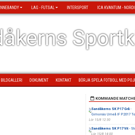
 INNEBANDY
LAG - FUTSAL
INTERSPORT
ICA KVANTUM - NORDI
åkerns Sportk
BILDGALLERI
DOKUMENT
KONTAKT
BÖRJA SPELA FOTBOLL MED POJ
KOMMANDE MATCH
Sandåkerns SK P17 Grå
-
Gimonäs Umeå IF P2017 T
Lör 15/8 12:30
Sandåkerns SK P17 Vit
- St
Lör 15/8 14:00