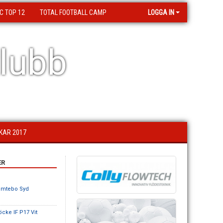
C TOP 12
TOTAL FOOTBALL CAMP
LOGGA IN
lubb
KAR 2017
ER
omtebo Syd
öcke IF P17 Vit