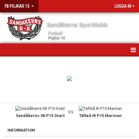
FB POJKAR 15
LOGGA IN
Sandåkerns Sportklubb
Fotboll
Pojkar 15
HEM
NYHETER
KALENDER
MATCHER
vs
Sandåkerns SK P15 Svart
Täfteå IK P15 Marinan
TRUPPEN
KONTAKT
INFORMATION