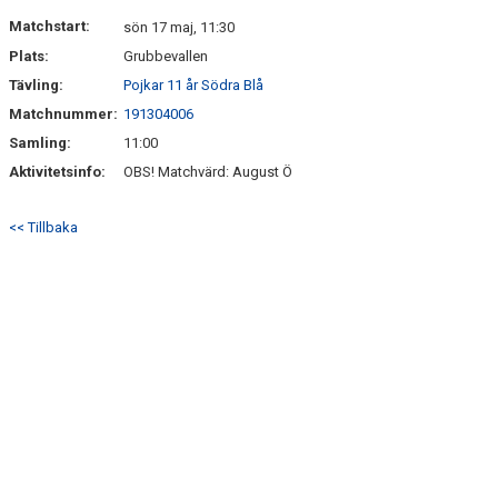
DOKUMENT
Matchstart:
sön 17 maj, 11:30
Plats:
Grubbevallen
BILDGALLERI
Tävling:
Pojkar 11 år Södra Blå
ANMÄLAN TILL FOTBOLL POJKAR FÖDDA 2015
Matchnummer:
191304006
Samling:
11:00
Aktivitetsinfo:
OBS! Matchvärd: August Ö
<< Tillbaka