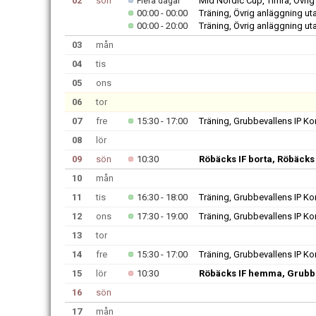
02
sön
Mid Nordic Cup, Timrå, Övr
Flera dagar
00:00 - 00:00
Träning, Övrig anläggning 
00:00 - 20:00
Träning, Övrig anläggning 
03
mån
04
tis
05
ons
06
tor
07
fre
15:30 - 17:00
Träning, Grubbevallens IP K
08
lör
09
sön
10:30
Röbäcks IF borta, Röbäcks
10
mån
11
tis
16:30 - 18:00
Träning, Grubbevallens IP K
12
ons
17:30 - 19:00
Träning, Grubbevallens IP K
13
tor
14
fre
15:30 - 17:00
Träning, Grubbevallens IP K
15
lör
10:30
Röbäcks IF hemma, Grubb
16
sön
17
mån