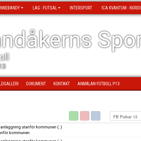
 INNEBANDY
LAG - FUTSAL
INTERSPORT
ICA KVANTUM - NORDI
ndåkerns Spor
oll
13
ILDGALLERI
DOKUMENT
KONTAKT
ANMÄLAN FOTBOLL P13
ig anläggning utanför kommunen
(..)
utanför kommunen