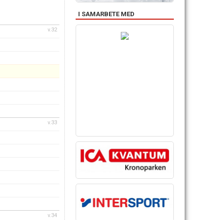
I SAMARBETE MED
v.32
v.33
v.34