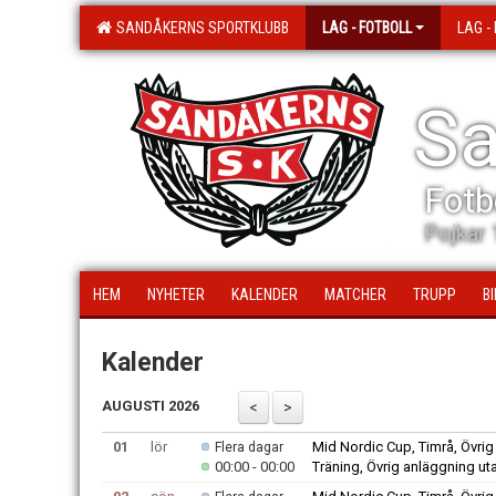
SANDÅKERNS SPORTKLUBB
LAG - FOTBOLL
LAG -
Sa
Fotb
Pojkar 
HEM
NYHETER
KALENDER
MATCHER
TRUPP
B
Kalender
AUGUSTI 2026
01
lör
Mid Nordic Cup, Timrå, Övr
Flera dagar
00:00 - 00:00
Träning, Övrig anläggning 