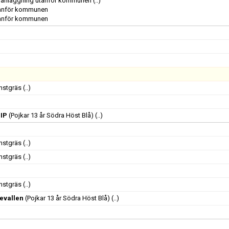
ig anläggning utanför kommunen
(..)
utanför kommunen
utanför kommunen
onstgräs
(..)
 IP
(Pojkar 13 år Södra Höst Blå)
(..)
onstgräs
(..)
onstgräs
(..)
onstgräs
(..)
evallen
(Pojkar 13 år Södra Höst Blå)
(..)