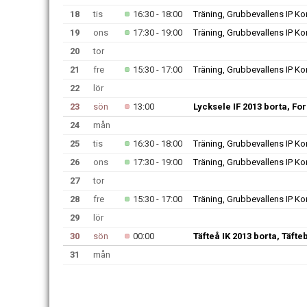
18
tis
16:30 - 18:00
Träning, Grubbevallens IP K
19
ons
17:30 - 19:00
Träning, Grubbevallens IP K
20
tor
21
fre
15:30 - 17:00
Träning, Grubbevallens IP K
22
lör
23
sön
13:00
Lycksele IF 2013 borta, Fo
24
mån
25
tis
16:30 - 18:00
Träning, Grubbevallens IP K
26
ons
17:30 - 19:00
Träning, Grubbevallens IP K
27
tor
28
fre
15:30 - 17:00
Träning, Grubbevallens IP K
29
lör
30
sön
00:00
Täfteå IK 2013 borta, Täfte
31
mån