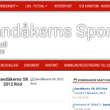
 INNEBANDY
LAG - FUTSAL
INTERSPORT
ICA KVANTUM - NORDI
ndåkerns Spor
oll
12
BILDGALLERI
DOKUMENT
KONTAKT
ANMÄLAN/REGISTRERING TILL S
andåkerns SK
KOMMANDE MATCH
2012 Röd
Sandåkerns SK 2012 Röd
-
Umeå FC Akademi 2013
Fre 7/8 18:30
Ersmarks IK Täfteå 2 -
Sandå
Lör 8/8 14:30