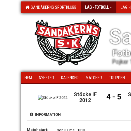
SANDÅKERNS SPORTKLUBB
LAG - FOTBOLL
LAG -
Sa
Fotb
Pojkar 
HEM
NYHETER
KALENDER
MATCHER
TRUPPEN
Stöcke IF
S
4 - 5
2012
INFORMATION
Matchstart:
sön 31 maj, 13:30