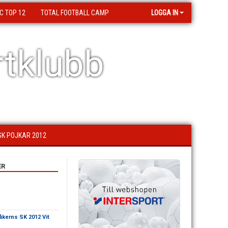
C TOP 12
TOTAL FOOTBALL CAMP
LOGGA IN
tklubb
SK POJKAR 2012
ER
kerns SK 2012 Vit