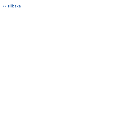
DOKUMENT
<< Tillbaka
KONTAKT
ANMÄLAN/REGISTRERING TILL SSK POJKAR 2012