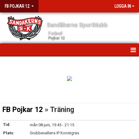
FB POJKAR 12
LOGGA IN
Sandåkerns Sportklubb
Fotboll
Pojkar 12
HEM
NYHETER
KALENDER
MATCHER
FB Pojkar 12
» Träning
TRUPPEN
Tid:
mån 08 juni, 19:45 - 21:15
BILDGALLERI
Plats:
Grubbevallens IP Konstgräs