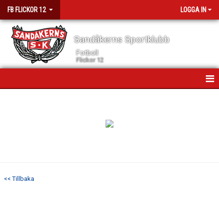
FB FLICKOR 12
LOGGA IN
Sandåkerns Sportklubb
Fotboll
Flickor 12
HEM
NYHETER
KALENDER
MATCHER
<< Tillbaka
TRUPPEN
BILDGALLERI