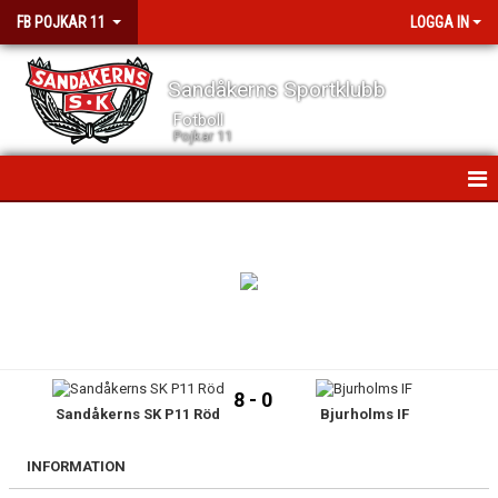
FB POJKAR 11
LOGGA IN
Sandåkerns Sportklubb
Fotboll
Pojkar 11
HEM
NYHETER
KALENDER
TRUPPEN
8 - 0
Sandåkerns SK P11 Röd
Bjurholms IF
KONTAKT
MATCHER
INFORMATION