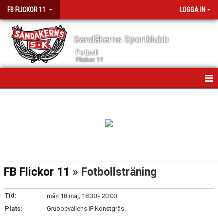
FB FLICKOR 11
LOGGA IN
Sandåkerns Sportklubb
Fotboll
Flickor 11
HEM
NYHETER
KALENDER
MATCHER
FB Flickor 11
» Fotbollsträning
TRUPPEN
Tid:
mån 18 maj, 18:30 - 20:00
BILDGALLERI
Plats:
Grubbevallens IP Konstgräs