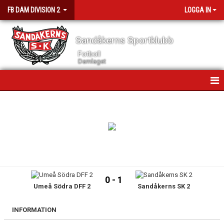
FB DAM DIVISION 2
LOGGA IN
Sandåkerns Sportklubb
Fotboll
Damlaget
HEM
NYHETER
KALENDER
MATCHER
0 - 1
Umeå Södra DFF 2
Sandåkerns SK 2
GÄSTBOK
TRUPPEN
INFORMATION