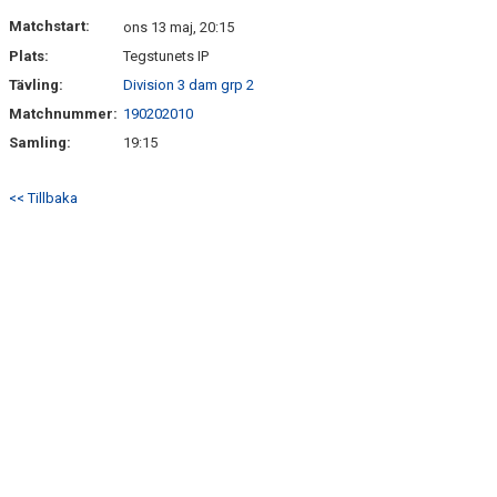
BILDGALLERI
Matchstart:
ons 13 maj, 20:15
Plats:
Tegstunets IP
DOKUMENT
Tävling:
Division 3 dam grp 2
KONTAKT
Matchnummer:
190202010
Samling:
19:15
<< Tillbaka