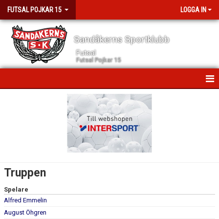
FUTSAL POJKAR 15
LOGGA IN
Sandåkerns Sportklubb
Futsal
Futsal Pojkar 15
HEM
NYHETER
KALENDER
MATCHER
Truppen
TRUPPEN
Spelare
Alfred Emmelin
BILDGALLERI
August Öhgren