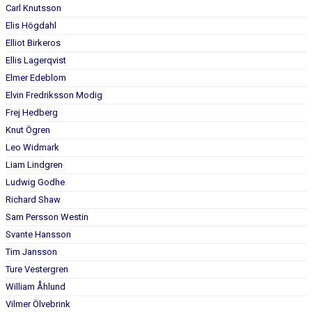
DOKUMENT
Carl Knutsson
Elis Högdahl
KONTAKT
Elliot Birkeros
Ellis Lagerqvist
Elmer Edeblom
Elvin Fredriksson Modig
Frej Hedberg
Knut Ögren
Leo Widmark
Liam Lindgren
Ludwig Godhe
Richard Shaw
Sam Persson Westin
Svante Hansson
Tim Jansson
Ture Vestergren
William Åhlund
Vilmer Ölvebrink